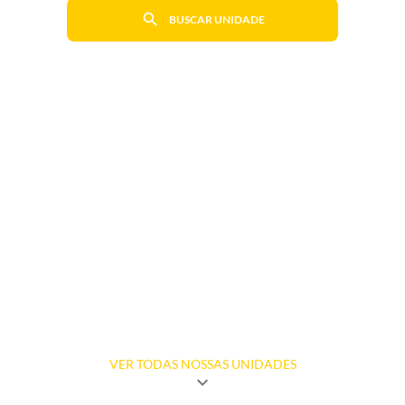
search
BUSCAR UNIDADE
VER TODAS NOSSAS UNIDADES
expand_more